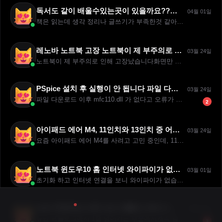
독서도 같이 배울수있는곳이 있을까요??전주신동초등학교 부근입니다. 책은 읽는데 생각 정리나 글쓰기가 부족한것 같아요독서랑 논술 같이 지도하는
04월 01일
책은 읽는데 생각 정리나 글쓰기가 부족한것 같아요독서랑 논술 같...
레노바 노트북 고장 노트북이 제 부주의로 인해 고장났습니다화면만 깨진것 같긴한데 잘모르겠습니다 혹시 무상보증기간에
03월 24일
노트북이 제 부주의로 인해 고장났습니다화면만 깨진것 같긴한데 잘...
PSpice 설치 후 실행이 안 됩니다 파일 다운로드 이후 mfc110.dll 가 없다고 오류가 뜨며 열리지 않습니다
03월 24일
파일 다운로드 이후 mfc110.dll 가 없다고 오류가 뜨며 ...
2
아이패드 에어 M4, 11인치와 13인치 중 어떤 걸 선택할까요? 요즘 아이패드 에어 M4를 사려고 고민 중인데, 11인치와 13인치 중에
03월 24일
요즘 아이패드 에어 M4를 사려고 고민 중인데, 11인치와 13...
노트북 윈도우10 홈 인터넷 와이파이가 없습니다. 초기화 하고 인터넷 연결을 보니 와이파이가 없습니다.어떻게 잡아야 할까요? ㅠㅠ※추가질문도
03월 01일
초기화 하고 인터넷 연결을 보니 와이파이가 없습니다.어떻게 잡아...
뉴단 무한로딩 오류 뉴단 프롤로그에서 1챕 넘어가는 부분에서계속 검정화면만 계속 보이는 오류걸리네요ㅠ다른 언어로
03월 01일
뉴단 프롤로그에서 1챕 넘어가는 부분에서계속 검정화면만 계속 보...
3