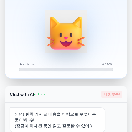
다른곳 어디다가 신청하는건가요
안녕하세요,
워킹 홀리데이의 (working holiday)의 약자로 관광취업이라
고도 불려집니다. 워홀 비자를 받게되면 보통 1년 동안 해당
국가에서 공부, 여행, 취업 등을 자유롭게 할 수 있도록 허용
해주는 제도입니다.
Happiness
0 / 100
캐나다, 호주 등이 워홀로 가장 인기가 많은 국가들이며 미
국은 워홀 제도가 없습니다. 도움이 되셨나요?
https://open.kakao.com/o/sjyQVX6d
Si유학(MCPHS 한국공식에이전시)님의 오픈프로필
Chat with AI
티켓 부족!
● Online
Si유학원의 미국약대, 치대, 의대 카카오톡 상담입니다.
open.kakao.com
안녕! 왼쪽 게시글 내용을 바탕으로 무엇이든
물어봐. 😺
(잠금이 해제된 동안 읽고 질문할 수 있어!)