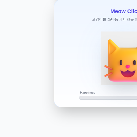
농협 체크카드,꿈드리미 카드,비자 카드
pay앱에서 분실신고하고 체크랑 꿈드
Meow Clic
서 배송기다리면 되는데 비자카드만 앱
고양이를 쓰다듬어 티켓을 얻으
신청은 안되네요..어떻게 하면 되나요?
안녕하세요.
질문에 답변드립니다.
농협(NH) 비자카드를 분실했을 때 신속
반적인 방법입니다.
1. 카드 분실 신고 방법
고객센터 전화 신고
농협카드 고객센터(1644-4000 / 1522-4
담(1588-2100)**에 전화합니다.
Happiness
음성 안내에 따라 “카드 분실/도난 신고
결을 통해 분실 신고를 진행합니다.
분실 신고 즉시 카드 사용이 정지되므로,
있습니다.
농협카드 홈페이지 또는 앱 이용
NH카드 홈페이지
에 로그인 후 ‘카드관리
해 신고가 가능합니다.