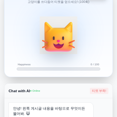
고양이를 쓰다듬어 티켓을 얻으세요! (100회)
력으로 할 예정인데피피섬에서 숙박은 안하고 일몰까지는
보고오고 싶습니다 ㅠ일몰까지 보고 배타고 나올 수 있을까
요?그리고 자유투어를 한다면 씻을 수 있는 곳이 있는지 궁
금합니다 ㅠ그냥 미리 일일투어 신청하는 게 나을까요?
푸켓에서 피피섬까지 자유여행으로 이동할 경우, 일몰까지
보고 나오는 것은 현실적으로 어렵습니다. 푸켓 ↔ 피피섬
을 운항하는 페리(대형 배)와 스피드보트의 마지막 배편이
보통 오후 3~4시경에 출발하기 때문입니다.
Happiness
0 / 100
옵션 1: 자유 여행 (페리 or 스피드보트 이용)
페리: 푸켓 라사다 항구 ↔ 피피돈 항구 (약 2시간 소요, 저
렴)
스피드보트: 약 1시간 소요, 더 빠르지만 가격이 비쌈
마지막 배 시간: 보통 오후 3~4시 출발 → 일몰 전에 푸켓으
Chat with AI
티켓 부족!
● Online
로 돌아가야 함
따라서 일몰까지 피피섬에 머물고 싶다면 자유여행은 어려
움이 있습니다.
안녕! 왼쪽 게시글 내용을 바탕으로 무엇이든
물어봐. 😺