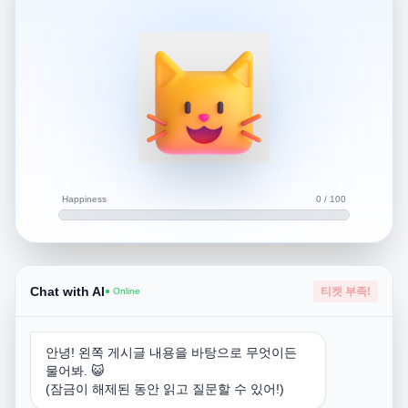
있는데, 그 분들이 같은 가족입니다. (그 분들끼리 부부) 그
래서 저희가 여행 가는 지역이 그 분들이 사는 곳인데, 펜션
으로 갑니다. 호텔, 리조트도 아니고 펜션이요. 그런데 부모
님은 그 분들을 펜션에 (물론 다른방) 초대해서 여행 기간
동안 같이 지내고 싶다 하십니다.다른 가족이라 들키면 더
망하고, 심지어 그 분들 아이가 저랑 동갑이고 친해요. 그래
서 더 망합니다.저도 이거 하찮은 질문인거 아는데, 어쩌죠,
참을까요??? 근데 참기가 너무 힘들고 이상하게 오후 2~3
시쯤 되면 반응이 와요. 하...어떡하면 좋을까요... 심각합니
다 ㅜㅜ
Happiness
0 / 100
웬만하면 상황이 상황이니 참는 걸 추천드리지만...정 못참
으시겠으면 온전히 개인 시간이 될 수 있는 씻는 시간을 이
용하시면 될 것 같아요. 아니면 조금 과감한 방법이지만 날
Chat with AI
티켓 부족!
● Online
씨가 너무 춥지 않다면 혼자 산책 간다고 말하고 나오세요.
사람 잘 안다니는 곳에 가서 야외에서 자위하는 것도 여행
지의 즐거움 중 하나가 될 수 있습니다. 멀리 떠나왔다는 상
안녕! 왼쪽 게시글 내용을 바탕으로 무엇이든
황에 더해져 굉장한 해방감과 스릴을 느낄 수 있어요.
물어봐. 😺
(잠금이 해제된 동안 읽고 질문할 수 있어!)