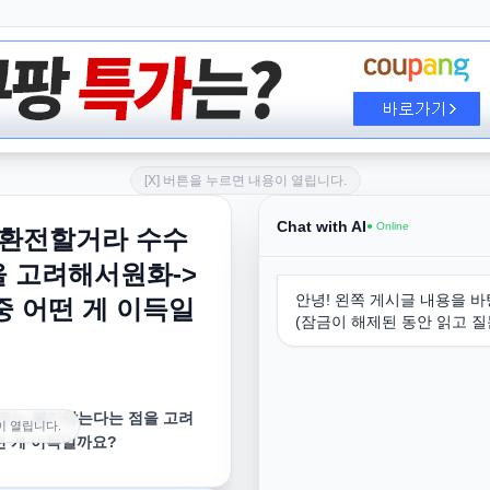
[X] 버튼을 누르면 내용이 열립니다.
Chat with AI
● Online
 환전할거라 수수
 고려해서원화->
안녕! 왼쪽 게시글 내용을 바
중 어떤 게 이득일
(잠금이 해제된 동안 읽고 질
수료는 붙지않는다는 점을 고려
이 열립니다.
떤 게 이득일까요?