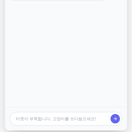
추천드리는 해외 여행지는
동남아시아 여행지중 바다가 가장 맑고
즐길거리가 다양하며
한국에서 직항으로 4시간 가량 소요되는
한국과 가장 가까운
필리핀 세부와 보홀을 추천드립니다
필리핀 세부와 보홀은
가족여행,커플여행,우정여행,신혼여행 등 모든 여행에 어울
리는 여행지이며
1인 왕복 항공권 가격은
20~60만원대에 형성 되어 있고 (시기에 따라 상이함)
호텔,리조트는 디럭스룸 2인1실 조식포함 1박기준
3성급은 6~10만원 / 4성급은 10~20만원 / 5성급 이상은
20~40만원대에 형성되어 있습니다
아래는 필리핀 세부와 보홀 간략 설명글입니다