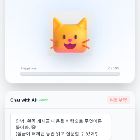
있는지 궁금합니다.
필리핀 세부,보홀에서 현지여행사 운영하고있는
WITHCEBU (위드세부) 자유여행사 입니다
저희는 자유여행 서포트 및
요청시 한국인 가이드가 직접 전용차량으로 운전하여 가이
드해드리며
각종 투어,숙소 등등 저렴하게 예약해드립니다.
Happiness
0 / 100
답변드릴게요
대표가족이 동행가족분들 모두 등록을 할때
어떤관계인지 선택하는 부분이 있는데
Chat with AI
티켓 부족!
● Online
실제로 입국심사시 딱히 친형제인지,삼촌인지.이모인지,사
촌지간인지,
장인장모인지,외할아버지,할머니인지 등등
안녕! 왼쪽 게시글 내용을 바탕으로 무엇이든
실질적인 관계를 확인하지는 않기때문에
물어봐. 😺
연령대에 맞는 관계로 선택만 하시고 추가하시면 됩니다
(잠금이 해제된 동안 읽고 질문할 수 있어!)