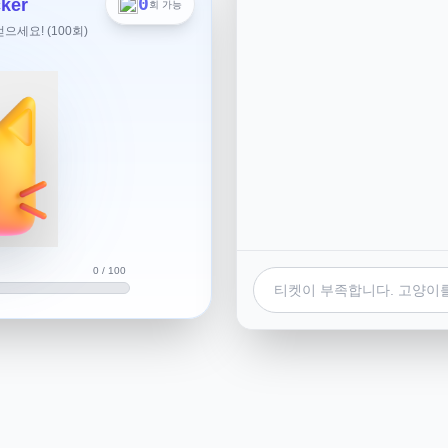
0
ker
회 가능
계산기로 입학하게될 학년을 계
세요! (100회)
고로올해 중3 입니다.) 영어도
터 시작하면 저한테 너무 버겁
년으로 다운 그래이드가 될까
요.
어요 ^^
이스라
0 / 100
만 학교에다 물어볼수는 있습니
!
하네요 ^^