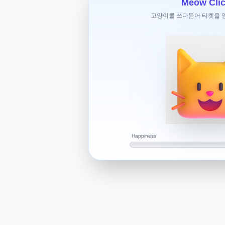
Meow Clic
학할 예정이에요. 근데 제가 미국 학년
고양이를 쓰다듬어 티켓을 얻으
산했는데 10학년이 나왔어요. ( 저는 참
못하는데 더군다나 학업을 미국 고2 부
고 불리하잖아요.혹시 10학년에서 8학
요?
미국리사썜입니다.
우선 올해 3학년이 되면
9학년으로 반학년 낮쳐서 들어갈순 있어
제가 중3때 9월학기에 9학년으로 시작했
저도 그때 이민을 가서 저랑 비슷한 케
Happiness
8학년으로는 아마 안될 가능성이 있지
다.
생일이 조금 늦으면 가능할수도 있어요!
제 답변이 조금이나마 도움이 되었으면 
화이팅하세요~~