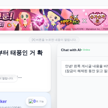
[X] 버튼을 누르면 내용이 열립니다.
Chat with AI
● Online
부터 태풍인 거 확
안녕! 왼쪽 게시글 내용을 바
(잠금이 해제된 동안 읽고 질
인가요?;;....
이 열립니다.
..
0
ker
회 가능
태풍이 발생하지 않았습니다
.
세요! (100회)