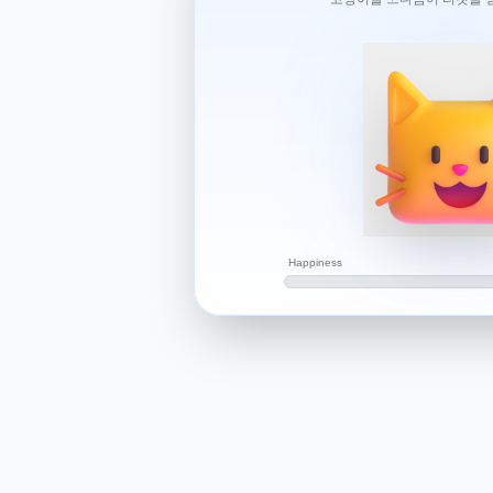
기상청에 따르면, 제17호 태풍 '미탁', 제
풍 '너구리'가 발생했지만, 이들은 모두
다. 따라서 내일부터 한국에 태풍이 영
Happiness